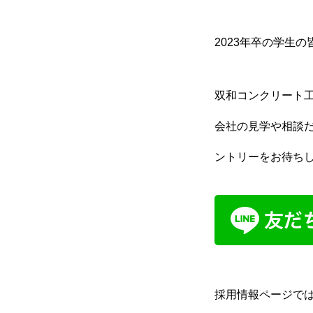
仕事内容
募集要項
2023年卒の学生
双和コンクリート
HOME
COMPANY
WORK
I
会社の見学や相談だ
ントリーをお待ち
採用情報ページで